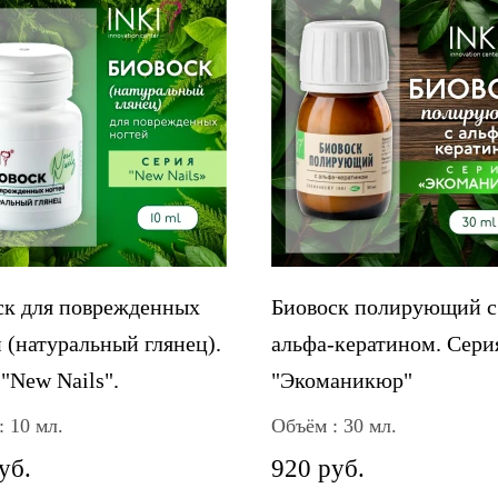
ск для поврежденных
Биовоск полирующий с
 (натуральный глянец).
альфа-кератином. Сери
"New Nails".
"Экоманикюр"
: 10 мл.
Объём : 30 мл.
уб.
920 руб.