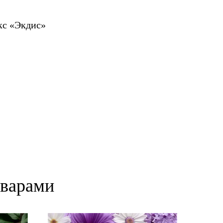
кс «Экдис»
оварами