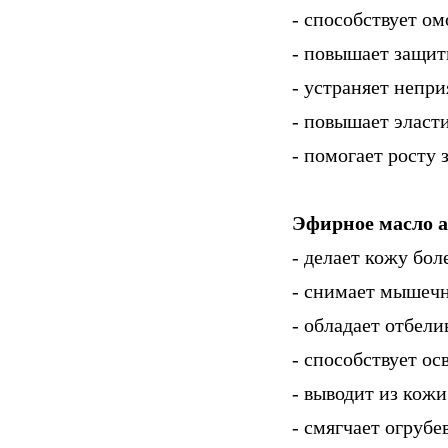
- способствует 
- повышает защи
- устраняет непр
- повышает эласт
- помогает росту 
Эфирное масло а
- делает кожу бол
- снимает мышеч
- обладает отбел
- способствует о
- выводит из кож
- смягчает огруб