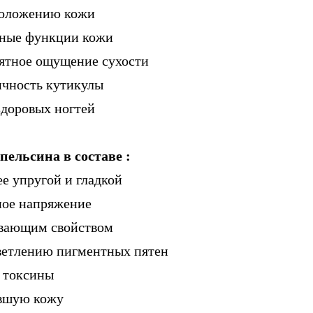
омоложению кожи
тные функции кожи
иятное ощущение сухости
ичность кутикулы
здоровых ногтей
пельсина в составе :
ее упругой и гладкой
ное напряжение
ивающим свойством
светлению пигментных пятен
и токсины
евшую кожу