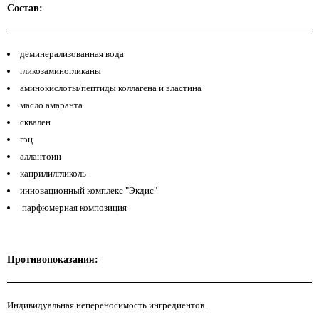
Состав:
деминерализованная вода
гликозаминогликаны
аминокислоты/пептиды коллагена и эластина
масло амаранта
сквален
гэц
аллантоин
каприлилгликоль
инновационный комплекс "Экдис"
парфюмерная композиция
Противопоказания:
Индивидуальная непереносимость ингредиентов.