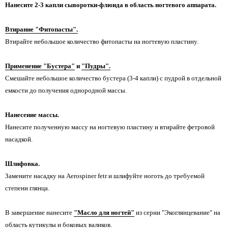
Нанесите 2-3 капли сыворотки-флюида в область ногтевого аппарата.
Втирание "Фитопасты".
Втирайте небольшое количество фитопасты на ногтевую пластину.
Применение "Бустера"
и
"Пудры".
Смешайте небольшое количество бустера (3-4 капли) с пудрой в отдельной
емкости до получения однородной массы.
Нанесение массы.
Нанесите полученную массу на ногтевую пластину и втирайте фетровой
насадкой.
Шлифовка.
Замените насадку на Aerospiner fetr и шлифуйте ноготь до требуемой
степени глянца.
В завершение нанесите
"Масло для ногтей"
из серии "Экоглянцевание" на
область кутикулы и боковых валиков.