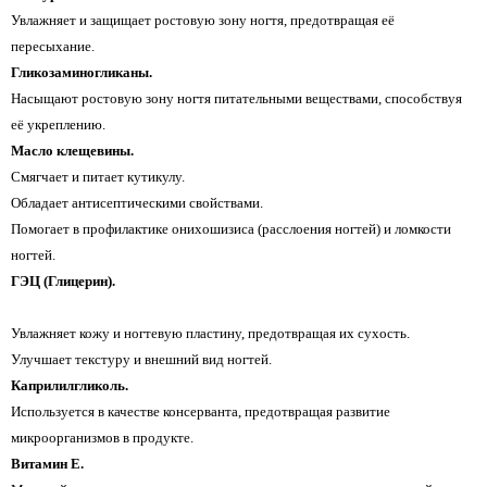
Увлажняет и защищает ростовую зону ногтя, предотвращая её
пересыхание.
Гликозаминогликаны.
Насыщают ростовую зону ногтя питательными веществами, способствуя
её укреплению.
Масло клещевины.
Смягчает и питает кутикулу.
Обладает антисептическими свойствами.
Помогает в профилактике онихошизиса (расслоения ногтей) и ломкости
ногтей.
ГЭЦ (Глицерин).
Увлажняет кожу и ногтевую пластину, предотвращая их сухость.
Улучшает текстуру и внешний вид ногтей.
Каприлилгликоль.
Используется в качестве консерванта, предотвращая развитие
микроорганизмов в продукте.
Витамин Е.