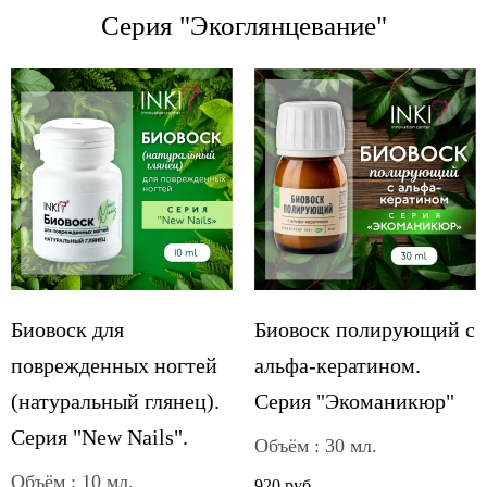
Серия "Экоглянцевание"
Биовоск для
Биовоск полирующий с
поврежденных ногтей
альфа-кератином.
(натуральный глянец).
Серия "Экоманикюр"
Серия "New Nails".
Объём : 30 мл.
Объём : 10 мл.
920 руб.