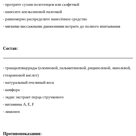
- протрите сухим полотенцем или салфеткой
- нанесите апельсиновой палочкой
- равномерно распределите нанесённое средство
- мягкими массажными движениями вотрите до полного впитывания
Состав:
- триацилглицериды (олеиновой, пальмитиновой, рицинолевой, линолевой,
стеариновой кислот)
- натуральный пчелиный воск
- камфора
- экдис экстракт перца стручкового
- витамины А, Е, F
- лимонен
Противопоказания: