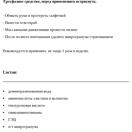
Трехфазное средство, перед применением встряхнуть.
- Обмыть руки и протереть салфеткой
- Нанести гель-скраб
- Массажными движениями провести пилинг
- После полного впитывания удалить микрогранулы стряхиванием
Рекомендуется применять не чаще 1 раза в неделю.
Состав:
деминерализованная вода
аминокислоты эластина и коллагена
гиалуроновая кислота
гликозаминогликаны
ГЭЦ
п/э микрогранулы