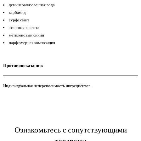
деминерализованная вода
карбамид
сурфактант
этановая кислота
метиленовый синий
парфюмерная композиция
Противопоказания:
Индивидуальная непереносимость ингредиентов.
Ознакомьтесь с сопутствующими
товарами