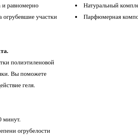
 и равномерно
Натуральный компл
на огрубевшие участки
Парфюмерная комп
та.
стки полиэтиленовой
чки. Вы поможете
ействие геля.
0 минут.
тепени огрубелости