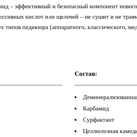
мид – эффективный и безопасный компонент нового
рессивных кислот или щелочей – не сушит и не трав
ех типов педикюра (аппаратного, классического, ме
Состав:
Деминерализованная
Карбамид
Сурфактант
Целлюлозная камед