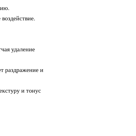
нию.
 воздействие.
гчая удаление
ет раздражение и
екстуру и тонус