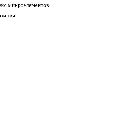
екс микроэлементов
озиция