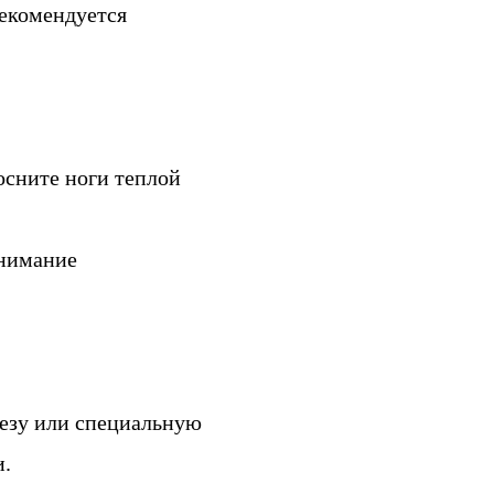
рекомендуется
осните ноги теплой
внимание
резу или специальную
и.