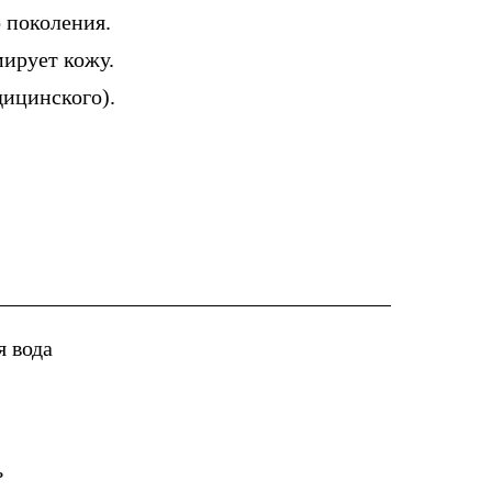
 поколения.
мирует кожу.
дицинского).
 вода
ь