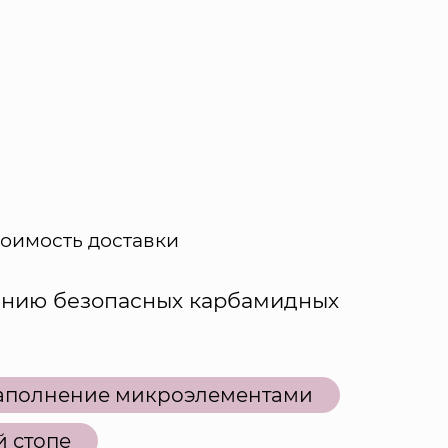
тоимость доставки
ению безопасных карбамидных
аполнение микроэлементами
 стопе