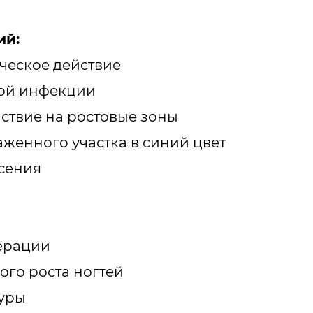
ий:
ческое действие
вой инфекции
ствие на ростовые зоны
енного участка в синий цвет
сения
ерации
го роста ногтей
туры