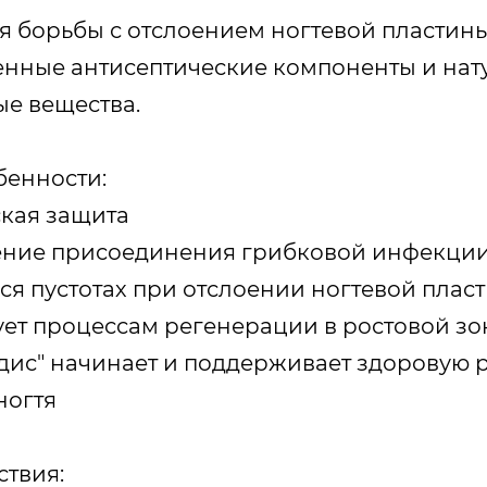
я борьбы с отслоением ногтевой пластин
енные антисептические компоненты и на
е вещества.
бенности:
ская защита
ение присоединения грибковой инфекции
я пустотах при отслоении ногтевой плас
вует процессам регенерации в ростовой зо
кдис" начинает и поддерживает здоровую
ногтя
твия: