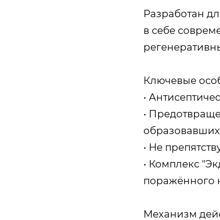
Разработан дл
в себе соврем
регенеративны
Ключевые осо
• Антисептиче
• Предотвращ
образовавшихс
• Не препятст
• Комплекс "Э
поражённого 
Механизм дейс