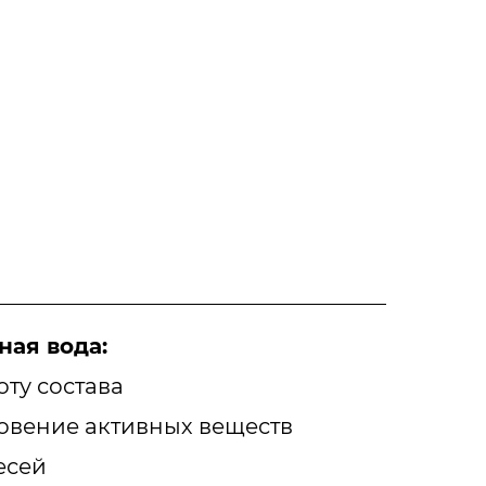
ая вода:
оту состава
овение активных веществ
есей