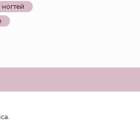
 ногтей
е
са.