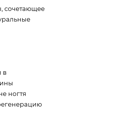
ы, сочетающее
туральные
 в
тины
не ногтя
 регенерацию