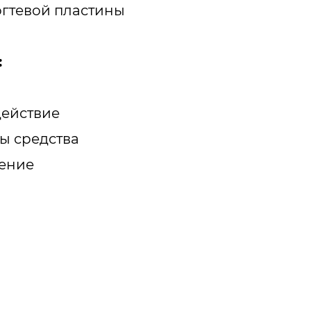
гтевой пластины
:
ействие
ы средства
ение